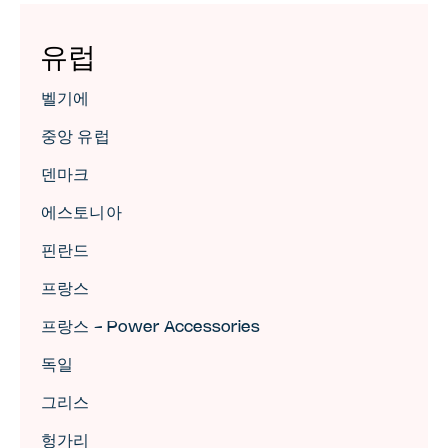
유럽
벨기에
중앙 유럽
덴마크
에스토니아
핀란드
프랑스
프랑스 - Power Accessories
독일
그리스
헝가리