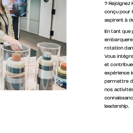
? Rejoignez
conçu pour 
aspirent à de
En tant que
embarquerez
rotation dan
Vous intégr
et contribue
expérience 
permettre d
nos activit
connaissance
leadership.