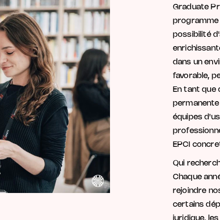
Graduate P
programme e
possibilité 
enrichissant
dans un env
favorable, p
En tant que
permanente 
équipes d'us
professionne
EPCI concre
Qui recherc
Chaque anné
rejoindre nos
certains dé
juridique, les